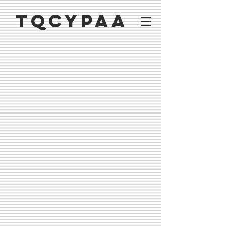
TQCYPAA